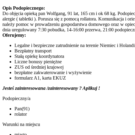
Opis Podopiecznego:
Do objęcia opieką pan Wolfgang, 91 lat, 165 cm i ok 68 kg. Podopie
alergie ( tabletki ). Porusza się z pomocą rollatora. Komunikacja i 
należy pomoc w prowadzeniu gospodarstwa domowego oraz w opiece 
dnia uregulowany 7:30 pobudka, 14-16:00 przerwa, 21:00 podopieczn
Oferujemy:
Legalne i bezpieczne zatrudnienie na terenie Niemiec i Holandi
Bezpłatny transport
Stałą opiekę koordynatora
Liczne bonusy pieniężne
ZUS od średniej krajowej
bezpłatne zakwaterowanie i wyżywienie
formularz A1, karta EKUZ
Jesteś zainteresowana /zainteresowany ? Aplikuj !
Podopieczny/a
Pan(91)
rolator
Warunki na miejscu
miasto