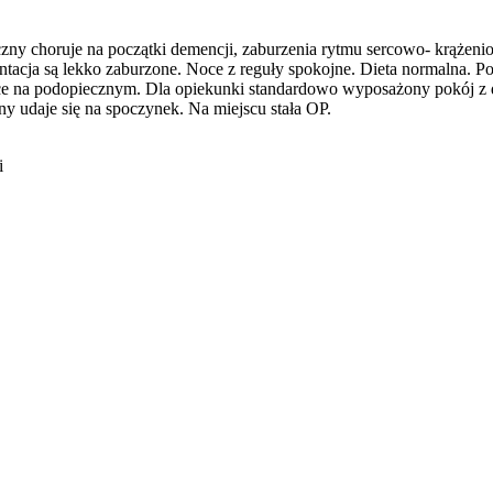
czny choruje na początki demencji, zaburzenia rytmu sercowo- krążeni
orientacja są lekko zaburzone. Noce z reguły spokojne. Dieta normalna
na podopiecznym. Dla opiekunki standardowo wyposażony pokój z dost
y udaje się na spoczynek. Na miejscu stała OP.
i