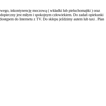
owego, inkontynencję moczową ( wkładki lub pieluchomajtki ) oraz
. Podopieczny jest miłym i spokojnym człowiekiem. Do zadań opiekunki
ępem do Internetu z TV. Do sklepu jeździmy autem lub taxi . Plan