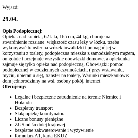
Wyjazd:
29.04.
Opis Podopiecznej:
Opieka: nad kobietą, 62 lata, 165 cm, 44 kg, choruje na
stwardnienie rozsiane, większość czasu leży w łóżku, trzeba
wykonywać transfer na wózek inwalidzki i pomagać jej w
korzystaniu z toalety, podopieczna mieszka z samodzielnym mężem,
on gotuje i przejmuje wszystkie obowiązki domowe, a opiekunka
zajmuje się tylko opieka nad podopieczną. Obowiązki: pomoc
podopiecznej w codziennych czynnościach, ( przy wstawaniu,
myciu, ubieraniu się), transfer na toaletę, Warunki mieszkaniowe:
dom jednorodzinny na wsi, osobny pokój, internet
Oferujemy:
Legalne i bezpieczne zatrudnienie na terenie Niemiec i
Holandii
Bezpłatny transport
Stałą opiekę koordynatora
Liczne bonusy pieniężne
ZUS od średniej krajowej
bezpłatne zakwaterowanie i wyżywienie
formularz A1, karta EKUZ