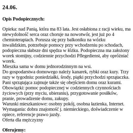
24.06.
Opis Podopiecznych:
Opieka: nad Panią, która ma 83 lata. Jest osłabiona z racji wieku, ma
niewydolność serca oraz choruje na nowotwór, jest już po 4
chemioterapiach. Porusza się przy balkoniku na wózku
inwalidzkim, potrzebuje pomocy przy wchodzeniu po schodach,
podopieczna słabsze dni spędza w łóżku. Podopieczna ma założony
worek stomijny, codziennie przychodzi Pflegedienst, aby opróżniać
worek.
Mieszka sama w domu jednorodzinnym na wsi.
Do gospodarstwa domowego należy kanarek, rybki oraz kury. Trzy
razy w tygodniu: poniedziałki, środy, piątki przychodzi sprzątaczka.
Pani sprzątająca zajmuje także się obejściem domu oraz kurami.
Obowiązki: pomoc podopiecznej w codziennych czynnościach
życiowych (przy myciu, ubieraniu), przygotowanie posiłków,
pranie, prowadzenie domu, zakupy.
Warunki mieszkaniowe: osobny pokój, osobna łazienka, Internet.
Wymagania: dobra znajomość j. niemieckiego, doświadczenie w
opiece, referencje prawo jazdy.
Oferta dla mężczyzny
Oferujemy: