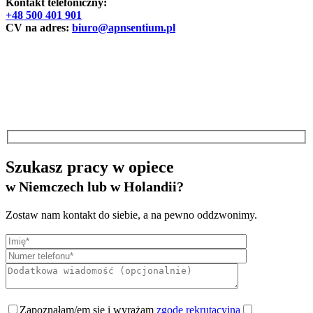
Kontakt telefoniczny:
+48 500 401 901
CV na adres:
biuro@apnsentium.pl
Szukasz pracy w opiece
w Niemczech lub w Holandii?
Zostaw nam kontakt do siebie, a na pewno oddzwonimy.
Zapoznałam/em się i wyrażam
zgodę rekrutacyjną