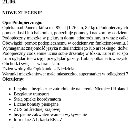
21.06.
NOWE ZLECENIE
Opis Podopiecznego:
Opieka nad Panem, która ma 85 lat (1.76 cm, 82 kg). Podopieczny cho
pomocą laski lub balkonika, potrzebuje pomocy i nadzoru w codzie
Podopieczny mieszka w pięknym domu jednorodzinnym wraz z całko
Obowiązki: pomoc podopiecznemu w codziennym funkcjonowaniu. Przeję
Wymagania: znajomość języka niderlandzkiego lub arabskiego, doświa
Podopieczny codziennie ucina sobie drzemkę w łóżku. Lubi mieć spoko
Lubi oglądać telewizję i przeglądać gazety. Lubi spotkania towarzys
Obchodzi święta – wiara: islam.
Dzień wolny dla Opiekunki – Niedziela
Warunki mieszkaniowe: małe miasteczko, supermarket w odległości 7
Oferujemy:
Legalne i bezpieczne zatrudnienie na terenie Niemiec i Holandi
Bezpłatny transport
Stałą opiekę koordynatora
Liczne bonusy pieniężne
ZUS od średniej krajowej
bezpłatne zakwaterowanie i wyżywienie
formularz A1, karta EKUZ