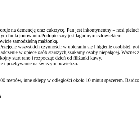
ruje na demencję oraz cukrzycę. Pan jest inkontynentny – nosi pieluc
nnym funkcjonowaniu.Podopieczny jest łagodnym człowiekiem.
wicie samodzielną małżonką.
cie wszystkich czynności: w ubieraniu się i higienie osobistej, goto
dczenie w opiece osób starszych,szukamy osoby niepalącej. Ważne: zl
jny start rano i rozpocząć dzień od filiżanki kawy.
kie i przebywanie na świeżym powietrzu.
00 metrów, inne sklepy w odległości około 10 minut spacerem. Bardzo 
i