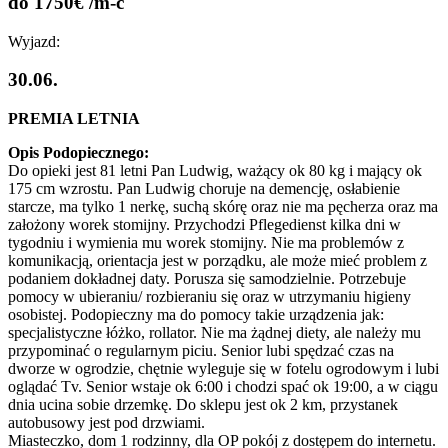
do 1750€ /m-c
Wyjazd:
30.06.
PREMIA LETNIA
Opis Podopiecznego:
Do opieki jest 81 letni Pan Ludwig, ważący ok 80 kg i mający ok
175 cm wzrostu. Pan Ludwig choruje na demencję, osłabienie
starcze, ma tylko 1 nerkę, suchą skórę oraz nie ma pęcherza oraz ma
założony worek stomijny. Przychodzi Pflegedienst kilka dni w
tygodniu i wymienia mu worek stomijny. Nie ma problemów z
komunikacją, orientacja jest w porządku, ale może mieć problem z
podaniem dokładnej daty. Porusza się samodzielnie. Potrzebuje
pomocy w ubieraniu/ rozbieraniu się oraz w utrzymaniu higieny
osobistej. Podopieczny ma do pomocy takie urządzenia jak:
specjalistyczne łóżko, rollator. Nie ma żądnej diety, ale należy mu
przypominać o regularnym piciu. Senior lubi spędzać czas na
dworze w ogrodzie, chętnie wyleguje się w fotelu ogrodowym i lubi
oglądać Tv. Senior wstaje ok 6:00 i chodzi spać ok 19:00, a w ciągu
dnia ucina sobie drzemkę. Do sklepu jest ok 2 km, przystanek
autobusowy jest pod drzwiami.
Miasteczko, dom 1 rodzinny, dla OP pokój z dostępem do internetu.