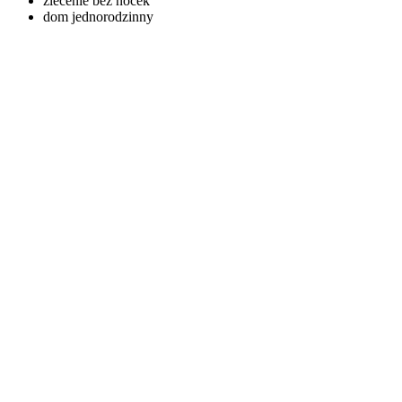
zlecenie bez nocek
dom jednorodzinny