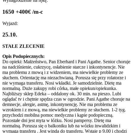
Wynagrodzenie na rękę:
1650 +400€ /m-c
Wyjazd:
25.10.
STAŁE ZLECENIE
Opis Podopiecznych:
Do opieki: Małżeństwo, Pan Eberhard i Pani Agathe. Senior choruje
na nadciśnienie, cukrzycę, osłabienie starcze i inkontynencje. Nie
ma problemu z mową i z widzeniem, ma niewielkie problemy ze
słuchem. Orientację ma niezachwianą. Porusza się przy rolatorze i
nie wymaga transferu. Nosi wkładki. Je samodzielnie. Dietę ma
normalną. Duże zakupy robi córka, małe opiekun/opiekunka.
Najbliższy sklep Edeka – oddalony ok. 30 min. na pieszo. Lubi
oglądać tv i chętnie spędza czas w ogrodzie. Pani Agathe choruje na
demnecje, alergie, astmę, inkontynencję. Nie ma problemu ze
wzrokiem i z mową, ma niewielkie problemy ze słuchem. 1-2 tyg.
przychodzi mobilna pomoc medyczna i kąpie podopieczną.
Pozostałe dni jest myta w łóżku. Nosi pampersy. Dietę ma
normalną. Porusza się o balkoniku lub na wózku inwalidzkim i
wymaga transferu . Jest winda do transferu. Wstaje p 9.00 i chodzi