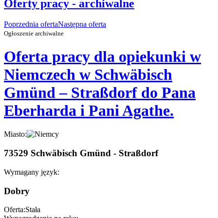
Oferty pracy - archiwalne
Poprzednia oferta
Następna oferta
Ogłoszenie archiwalne
Oferta pracy dla opiekunki w
Niemczech w Schwäbisch
Gmünd – Straßdorf do Pana
Eberharda i Pani Agathe.
Miasto:
73529 Schwäbisch Gmünd - Straßdorf
Wymagany język:
Dobry
Oferta:
Stała