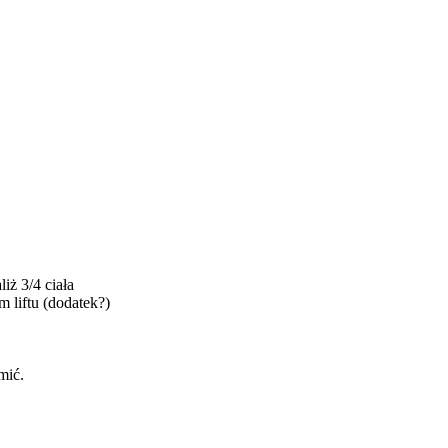
iż 3/4 ciała
m liftu (dodatek?)
mić.