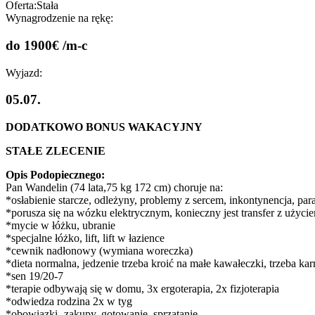
Oferta:
Stała
Wynagrodzenie na rękę:
do 1900€ /m-c
Wyjazd:
05.07.
DODATKOWO BONUS WAKACYJNY
STAŁE ZLECENIE
Opis Podopiecznego:
Pan Wandelin (74 lata,75 kg 172 cm) choruje na:
*osłabienie starcze, odleżyny, problemy z sercem, inkontynencja, paral
*porusza się na wózku elektrycznym, konieczny jest transfer z użycie
*mycie w łóżku, ubranie
*specjalne łóżko, lift, lift w łazience
*cewnik nadłonowy (wymiana woreczka)
*dieta normalna, jedzenie trzeba kroić na małe kawałeczki, trzeba kar
*sen 19/20-7
*terapie odbywają się w domu, 3x ergoterapia, 2x fizjoterapia
*odwiedza rodzina 2x w tyg
*obowiązki- zakupy, gotowanie, sprzątanie