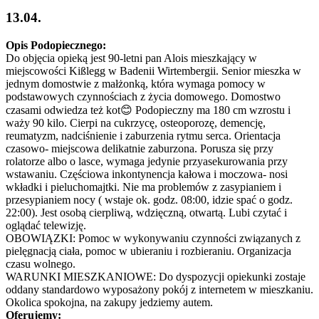
13.04.
Opis Podopiecznego:
Do objęcia opieką jest 90-letni pan Alois mieszkający w
miejscowości Kißlegg w Badenii Wirtembergii. Senior mieszka w
jednym domostwie z małżonką, która wymaga pomocy w
podstawowych czynnościach z życia domowego. Domostwo
czasami odwiedza też kot😊 Podopieczny ma 180 cm wzrostu i
waży 90 kilo. Cierpi na cukrzycę, osteoporozę, demencję,
reumatyzm, nadciśnienie i zaburzenia rytmu serca. Orientacja
czasowo- miejscowa delikatnie zaburzona. Porusza się przy
rolatorze albo o lasce, wymaga jedynie przyasekurowania przy
wstawaniu. Częściowa inkontynencja kałowa i moczowa- nosi
wkładki i pieluchomajtki. Nie ma problemów z zasypianiem i
przesypianiem nocy ( wstaje ok. godz. 08:00, idzie spać o godz.
22:00). Jest osobą cierpliwą, wdzięczną, otwartą. Lubi czytać i
oglądać telewizję.
OBOWIĄZKI: Pomoc w wykonywaniu czynności związanych z
pielęgnacją ciała, pomoc w ubieraniu i rozbieraniu. Organizacja
czasu wolnego.
WARUNKI MIESZKANIOWE: Do dyspozycji opiekunki zostaje
oddany standardowo wyposażony pokój z internetem w mieszkaniu.
Okolica spokojna, na zakupy jedziemy autem.
Oferujemy: