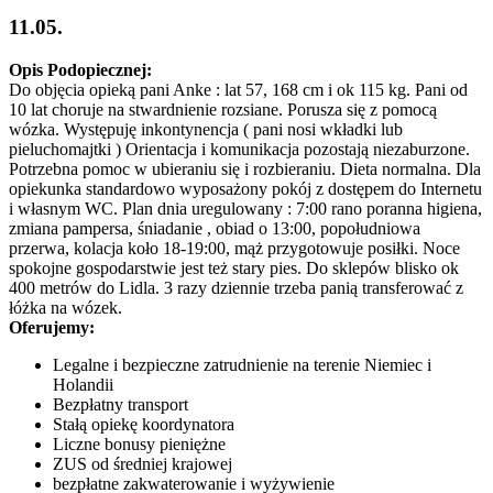
11.05.
Opis Podopiecznej:
Do objęcia opieką pani Anke : lat 57, 168 cm i ok 115 kg. Pani od
10 lat choruje na stwardnienie rozsiane. Porusza się z pomocą
wózka. Występuję inkontynencja ( pani nosi wkładki lub
pieluchomajtki ) Orientacja i komunikacja pozostają niezaburzone.
Potrzebna pomoc w ubieraniu się i rozbieraniu. Dieta normalna. Dla
opiekunka standardowo wyposażony pokój z dostępem do Internetu
i własnym WC. Plan dnia uregulowany : 7:00 rano poranna higiena,
zmiana pampersa, śniadanie , obiad o 13:00, popołudniowa
przerwa, kolacja koło 18-19:00, mąż przygotowuje posiłki. Noce
spokojne gospodarstwie jest też stary pies. Do sklepów blisko ok
400 metrów do Lidla. 3 razy dziennie trzeba panią transferować z
łóżka na wózek.
Oferujemy:
Legalne i bezpieczne zatrudnienie na terenie Niemiec i
Holandii
Bezpłatny transport
Stałą opiekę koordynatora
Liczne bonusy pieniężne
ZUS od średniej krajowej
bezpłatne zakwaterowanie i wyżywienie