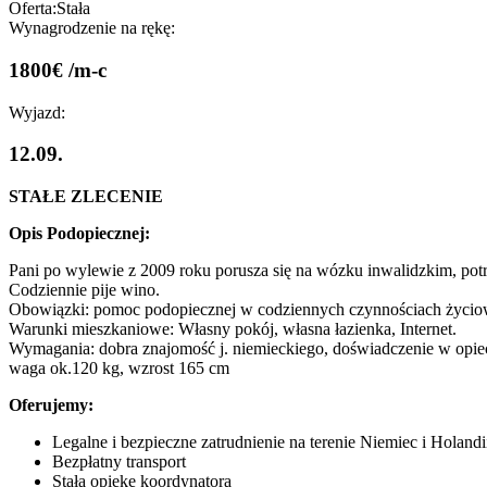
Oferta:
Stała
Wynagrodzenie na rękę:
1800€ /m-c
Wyjazd:
12.09.
STAŁE ZLECENIE
Opis Podopiecznej:
Pani po wylewie z 2009 roku porusza się na wózku inwalidzkim, potra
Codziennie pije wino.
Obowiązki: pomoc podopiecznej w codziennych czynnościach życiowyc
Warunki mieszkaniowe: Własny pokój, własna łazienka, Internet.
Wymagania: dobra znajomość j. niemieckiego, doświadczenie w opiece
waga ok.120 kg, wzrost 165 cm
Oferujemy:
Legalne i bezpieczne zatrudnienie na terenie Niemiec i Holandi
Bezpłatny transport
Stałą opiekę koordynatora