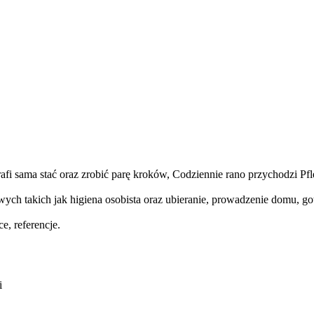
fi sama stać oraz zrobić parę kroków, Codziennie rano przychodzi Pfleg
h takich jak higiena osobista oraz ubieranie, prowadzenie domu, got
, referencje.
i